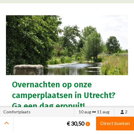
Overnachten op onze
camperplaatsen in Utrecht?
Ga een dag eropuit!
Comfortplaats
10 aug
11 aug
2
Als u overnacht op één van
€ 30,50
Direct boeken
onze camperplaatsen in Utrecht, dan raden we