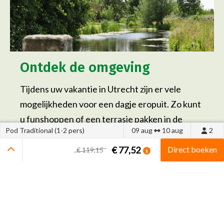
Ontdek de omgeving
Tijdens uw vakantie in Utrecht zijn er vele
mogelijkheden voor een dagje eropuit. Zo kunt
u funshoppen of een terrasje pakken in de
Pod Traditional (1-2 pers)
09 aug
10 aug
2
leukste steden, kastelen bewonderen en
natuurcentra bezoeken. Ook is onze camping
€ 77,52
Direct boeken
€ 119,15
dé uitvalsbasis voor fiets- en
wandelliefhebbers. Op Camping de Grienduil
kunt u een fiets huren en gratis fiets- en
wandelroutes krijgen.